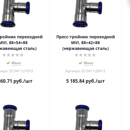
тройник переходной
Пресс-тройник переходной
MVI, 88×54×88
MVI, 88×42×88
жавеющая сталь)
(нержавеющая сталь)
Мало
Мало
икул: SS.541.121012
Артикул: SS.541.120912
260.71
руб.
/шт
5 185.84
руб.
/шт