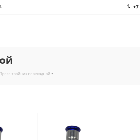
+7
.
ной
Пресс-тройник переходной