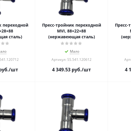
к переходной
Пресс-тройник переходной
Пресс-
×28×88
MVI, 88×22×88
ая сталь)
(нержавеющая сталь)
(нер
ало
Мало
.541.120712
Артикул: SS.541.120612
Арт
руб.
/шт
4 349.53
руб.
/шт
4 