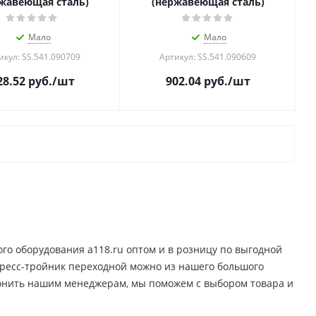
жавеющая сталь)
(нержавеющая сталь)
Мало
Мало
икул: SS.541.090709
Артикул: SS.541.090609
28.52
руб.
/шт
902.04
руб.
/шт
го оборудования a118.ru оптом и в розницу по выгодной
 Пресс-тройник переходной можно из нашего большого
звонить нашим менеджерам, мы поможем с выбором товара и