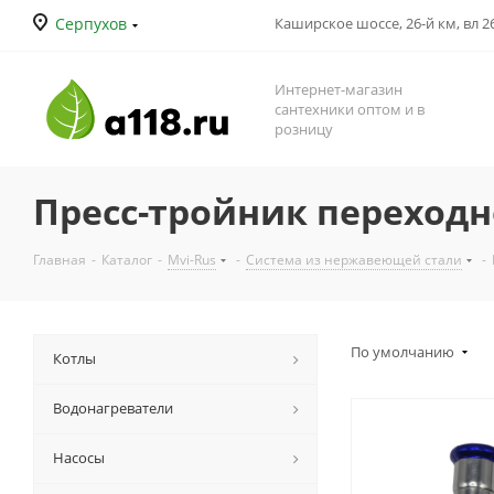
Серпухов
Каширское шоссе, 26-й км, вл 26
Интернет-магазин
сантехники оптом и в
розницу
Пресс-тройник переход
Главная
-
Каталог
-
Mvi-Rus
-
Система из нержавеющей стали
-
По умолчанию
Котлы
Водонагреватели
Насосы