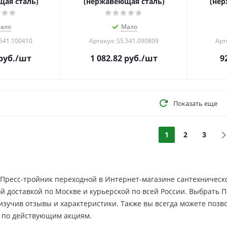
ая сталь)
(нержавеющая сталь)
(нер
ало
Мало
.541.100410
Артикул: SS.541.090809
Арт
руб.
/шт
1 082.82
руб.
/шт
9
Показать еще
1
2
3
Пресс-тройник переходной в Интернет-магазине сантехническо
ой доставкой по Москве и курьерской по всей России. Выбрать
 изучив отзывы и характеристики. Также вы всегда можете по
 по действующим акциям.