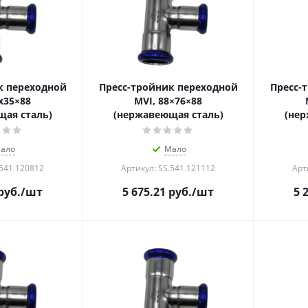
к переходной
Пресс-тройник переходной
Пресс-
x35×88
MVI, 88×76×88
ая сталь)
(нержавеющая сталь)
(нер
ало
Мало
.541.120812
Артикул: SS.541.121112
Арт
руб.
/шт
5 675.21
руб.
/шт
5 