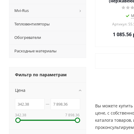
(нержавеющ
Mvi-Rus
М
Тепловентиляторы
Артикул: SS
1 085.56
Обогреватели
Расходные материалы
Фильтр по параметрам
Цена
Вы можете купить 
цене, c собственн
342.38
7 898.36
каталога товаров,
проконсультируем