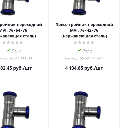
тройник переходной
Пресс-тройник переходной
MVI, 76×54×76
MVI, 76×42×76
жавеющая сталь)
(нержавеющая сталь)
Мало
Мало
икул: SS.541.111011
Артикул: SS.541.110911
182.45
руб.
/шт
4 104.85
руб.
/шт