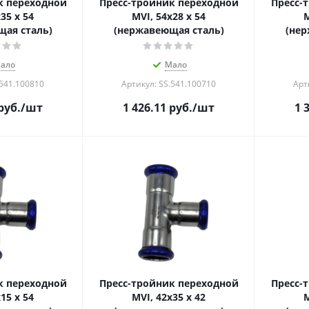
к переходной
Пресс-тройник переходной
Пресс-
35 x 54
MVI, 54x28 x 54
M
ая сталь)
(нержавеющая сталь)
(нер
ало
Мало
.541.100810
Артикул: SS.541.100710
Арт
руб.
/шт
1 426.11
руб.
/шт
1 
к переходной
Пресс-тройник переходной
Пресс-
15 x 54
MVI, 42x35 x 42
M