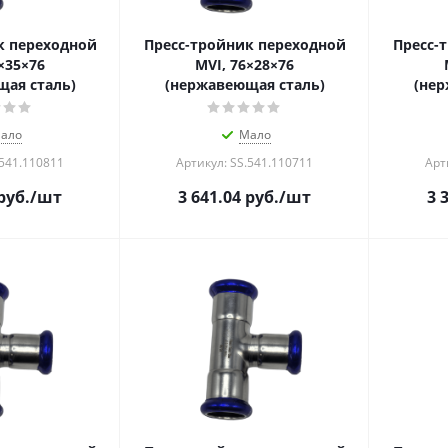
к переходной
Пресс-тройник переходной
Пресс-
×35×76
MVI, 76×28×76
ая сталь)
(нержавеющая сталь)
(нер
ало
Мало
.541.110811
Артикул: SS.541.110711
Арт
руб.
/шт
3 641.04
руб.
/шт
3 