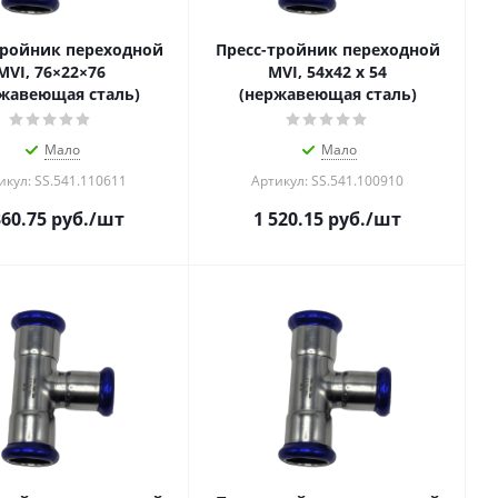
тройник переходной
Пресс-тройник переходной
MVI, 76×22×76
MVI, 54x42 x 54
жавеющая сталь)
(нержавеющая сталь)
Мало
Мало
икул: SS.541.110611
Артикул: SS.541.100910
360.75
руб.
/шт
1 520.15
руб.
/шт