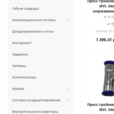
Пресс-тройни
MVI, 54x
Гибкая подводка
(нержавеющ
Канализационные системы
М
Артикул: SS
Дождеприемники и лотки
1 496.41
Инструмент
Задвижки
Затворы
Компенсаторы
Крепёж
Системы кондиционирования
Пресс-тройни
MVI, 54x
Внутрипольные конвекторы