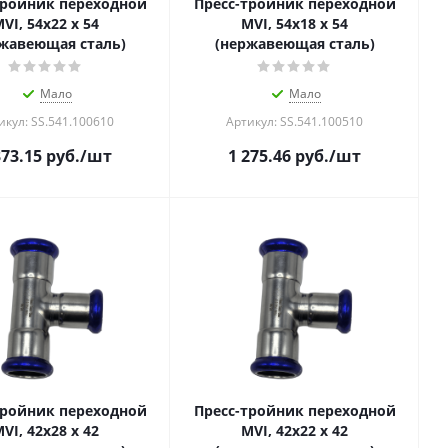
тройник переходной
Пресс-тройник переходной
VI, 54x22 x 54
MVI, 54x18 x 54
жавеющая сталь)
(нержавеющая сталь)
Мало
Мало
икул: SS.541.100610
Артикул: SS.541.100510
373.15
руб.
/шт
1 275.46
руб.
/шт
тройник переходной
Пресс-тройник переходной
VI, 42x28 x 42
MVI, 42x22 x 42