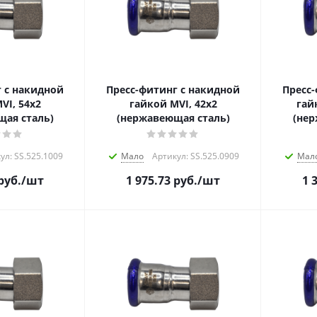
 с накидной
Пресс-фитинг с накидной
Пресс
VI, 54х2
гайкой MVI, 42х2
гай
ая сталь)
(нержавеющая сталь)
(нер
ул: SS.525.1009
Мало
Артикул: SS.525.0909
Мал
руб.
/шт
1 975.73
руб.
/шт
1 