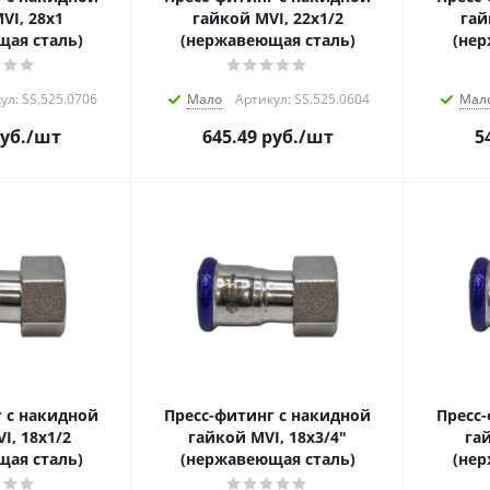
VI, 28х1
гайкой MVI, 22х1/2
гай
ая сталь)
(нержавеющая сталь)
(нер
ул: SS.525.0706
Мало
Артикул: SS.525.0604
Мал
уб.
/шт
645.49
руб.
/шт
5
 с накидной
Пресс-фитинг с накидной
Пресс
I, 18х1/2
гайкой MVI, 18x3/4"
гай
ая сталь)
(нержавеющая сталь)
(нер