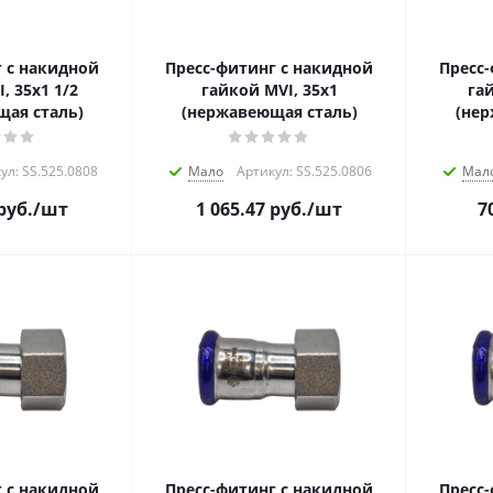
 с накидной
Пресс-фитинг с накидной
Пресс
, 35х1 1/2
гайкой MVI, 35х1
гай
ая сталь)
(нержавеющая сталь)
(нер
ул: SS.525.0808
Мало
Артикул: SS.525.0806
Мал
руб.
/шт
1 065.47
руб.
/шт
7
 с накидной
Пресс-фитинг с накидной
Пресс