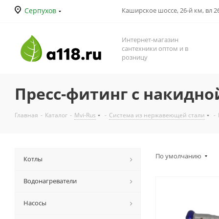
Серпухов
Каширское шоссе, 26-й км, вл 26
Интернет-магазин
сантехники оптом и в
розницу
Пресс-фитинг с накидно
Главная
-
Каталог
-
Mvi-Rus
-
Система из нержавеющей стали
-
По умолчанию
Котлы
Водонагреватели
Насосы