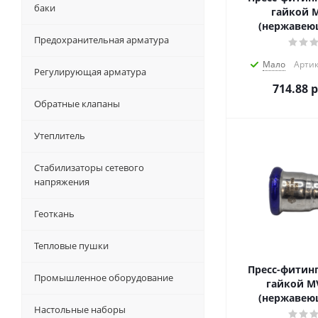
баки
гайкой M
(нержавеющ
Предохранительная арматура
Мало
Артик
Регулирующая арматура
714.88
р
Обратные клапаны
Утеплитель
Стабилизаторы сетевого
напряжения
Геоткань
Тепловые пушки
Пресс-фитинг
Промышленное оборудование
гайкой MV
(нержавеющ
Настольные наборы