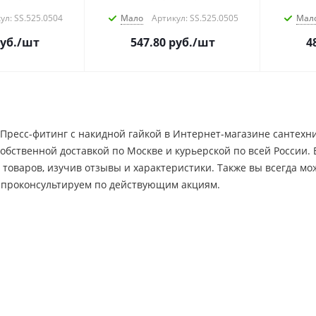
ул: SS.525.0504
Мало
Артикул: SS.525.0505
Мал
уб.
/шт
547.80
руб.
/шт
4
Пресс-фитинг с накидной гайкой в Интернет-магазине сантехни
собственной доставкой по Москве и курьерской по всей России
а товаров, изучив отзывы и характеристики. Также вы всегда 
 проконсультируем по действующим акциям.