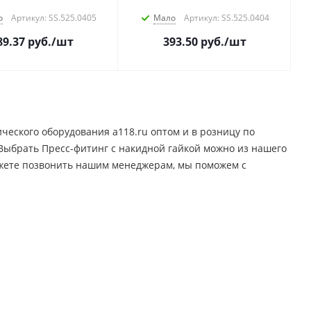
о
Артикул: SS.525.0405
Мало
Артикул: SS.525.0404
89.37
руб.
/шт
393.50
руб.
/шт
ческого оборудования a118.ru оптом и в розницу по
. Выбрать Пресс-фитинг с накидной гайкой можно из нашего
можете позвонить нашим менеджерам, мы поможем с