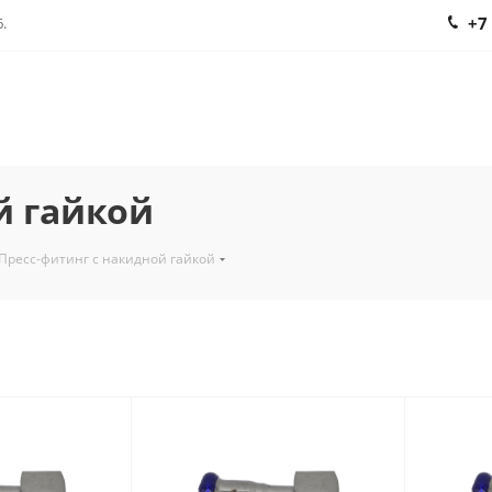
+7
.
й гайкой
Пресс-фитинг с накидной гайкой