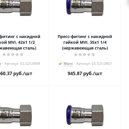
-фитинг с накидной
Пресс-фитинг с накидной
кой MVI, 42х1 1/2
гайкой MVI, 35х1 1/4
жавеющая сталь)
(нержавеющая сталь)
о
Артикул: SS.525.0908
Мало
Артикул: SS.525.0807
360.37
руб.
/шт
945.87
руб.
/шт