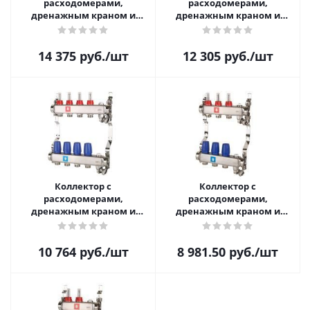
расходомерами,
расходомерами,
дренажным краном и
дренажным краном и
краном Маевского, 6 вых.
краном Маевского, 5 вых.
14 375
руб.
/шт
12 305
руб.
/шт
Коллектор с
Коллектор с
расходомерами,
расходомерами,
дренажным краном и
дренажным краном и
краном Маевского, 4 вых.
краном Маевского, 3 вых.
10 764
руб.
/шт
8 981.50
руб.
/шт