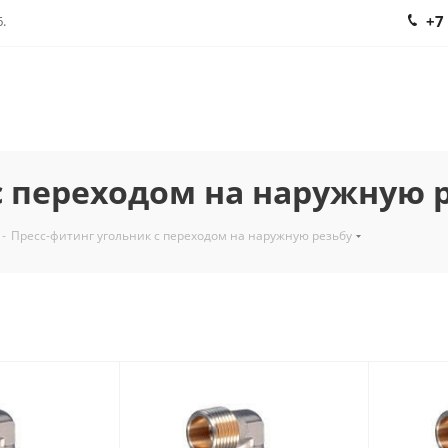
+7
.
с переходом на наружную 
-
Пресс-фитинг угольник с переходом на наружную резьбу