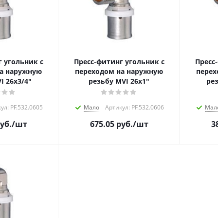
 угольник с
Пресс-фитинг угольник с
Пресс
а наружную
переходом на наружную
перех
I 26х3/4"
резьбу MVI 26х1"
рез
ул: PF.532.0605
Мало
Артикул: PF.532.0606
Мал
уб.
/шт
675.05
руб.
/шт
3