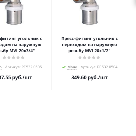
-фитинг угольник с
Пресс-фитинг угольник с
одом на наружную
переходом на наружную
ьбу MVI 20х3/4"
резьбу MVI 20х1/2"
о
Артикул: PF.532.0505
Мало
Артикул: PF.532.0504
87.55
руб.
/шт
349.60
руб.
/шт