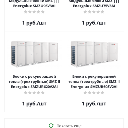
Модульные блоки SMZ |||
Модульные блоки SMZ |||
Energolux SMZU96V3AI
Energolux SMZU75V3AI
1
руб.
/шт
1
руб.
/шт
Блоки с рекуперацией
Блоки с рекуперацией
тепла (трехтрубные) SMZ II
тепла (трехтрубные) SMZ II
Energolux SMZUR620V2AI
Energolux SMZUR605V2AI
1
руб.
/шт
1
руб.
/шт
Показать еще