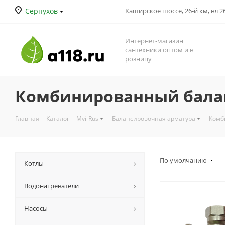
Серпухов
Каширское шоссе, 26-й км, вл 26
Интернет-магазин
сантехники оптом и в
розницу
Комбинированный бала
Главная
-
Каталог
-
Mvi-Rus
-
Балансировочная арматура
-
Комб
По умолчанию
Котлы
Водонагреватели
Насосы