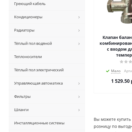
Греющий кабель
Кондиционеры
Радиаторы
Клапан бала
комбинированн
Тёплый пол водяной
с входом д
темпер
Теплоносители
Тёплый пол электрический
Мало
Арти
1 529.50
Управляющая автоматика
Фильтры
Шланги
Вы можете купить
Инсталляционные системы
розницу по выгод