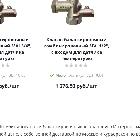
нсировочный
Клапан балансировочный
ый MVI 3/4",
комбинированный MVI 1/2",
ля датчика
с входом для датчика
атуры
температуры
кул: BL.110.05
Мало
Артикул: BL.110.04
руб.
/шт
1 276.50
руб.
/шт
 Комбинированный балансировочный клапан mvi в Интернет-маг
ной цене, c собственной доставкой по Москве и курьерской по