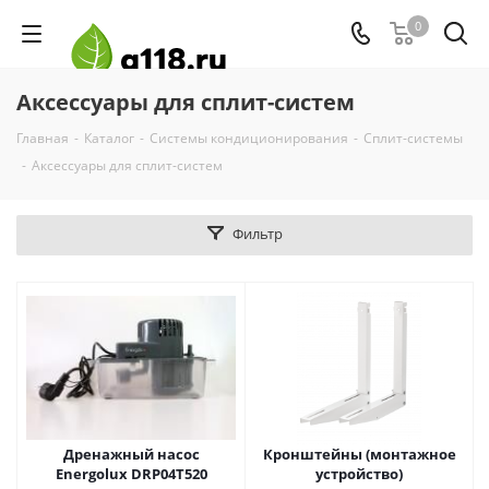
0
Аксессуары для сплит-систем
Главная
-
Каталог
-
Системы кондиционирования
-
Сплит-системы
-
Аксессуары для сплит-систем
Фильтр
Дренажный насос
Кронштейны (монтажное
Energolux DRP04Т520
устройство)